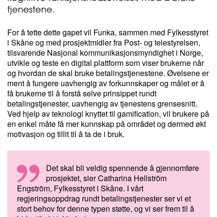
tjenestene.
For å tette dette gapet vil Funka, sammen med Fylkesstyret
i Skåne og med prosjektmidler fra Post- og telestyrelsen,
tilsvarende Nasjonal kommunikasjonsmyndighet i Norge,
utvikle og teste en digital plattform som viser brukerne når
og hvordan de skal bruke betalingstjenestene. Øvelsene er
ment å fungere uavhengig av forkunnskaper og målet er å
få brukerne til å forstå selve prinsippet rundt
betalingstjenester, uavhengig av tjenestens grensesnitt.
Ved hjelp av teknologi knyttet til gamification, vil brukere på
en enkel måte få mer kunnskap på området og dermed økt
motivasjon og tillit til å ta de i bruk.
Det skal bli veldig spennende å gjennomføre
prosjektet, sier Catharina Hellström
Engström, Fylkesstyret i Skåne. I vårt
regjeringsoppdrag rundt betalingstjenester ser vi et
stort behov for denne typen støtte, og vi ser frem til å