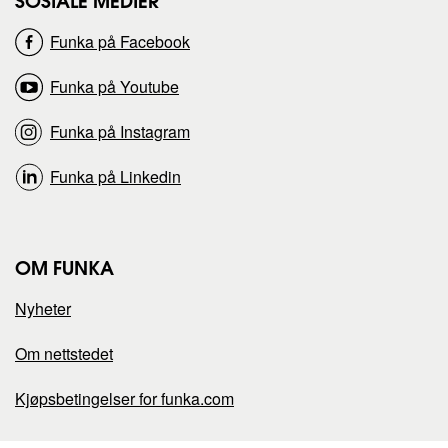
SOSIALE MEDIER
Funka på Facebook
i
i
Funka på Youtube
d
d
Funka på Instagram
e
e
Funka på Linkedin
n
n
p
p
OM FUNKA
å
å
Nyheter
Om nettstedet
Kjøpsbetingelser for funka.com