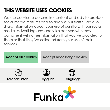
THIS WEBSITE USES COOKIES
We use cookies to personalise content and ads, to provide
social media features and to analyse our traffic. We also
share information about your use of our site with our social
media, advertising and analytics partners who may
combine it with other information that you’ve provided to
them or that they’ve collected from your use of their
services.
Accept all cookies
Accept necessary cookies
Talende Web
Logg inn
,
Language
v
i
s
i
n
n