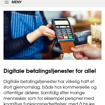
l
MENY
o
g
g
i
n
g
s
s
k
j
e
m
a
e
t
Digitale betalingstjenester for
alle!
Digitale betalingstjenester har virkelig hatt et
stort gjennomslag, både hos kommersielle og
offentlige aktører. Samtidig sliter mange
mennesker, som for eksempel personer med
kognitive funksjonsnedsettelser, med å bruke