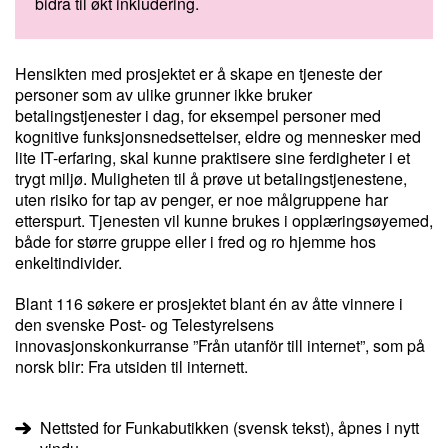
bidra til økt inkludering.
Hensikten med prosjektet er å skape en tjeneste der
personer som av ulike grunner ikke bruker
betalingstjenester i dag, for eksempel personer med
kognitive funksjonsnedsettelser, eldre og mennesker med
lite IT-erfaring, skal kunne praktisere sine ferdigheter i et
trygt miljø. Muligheten til å prøve ut betalingstjenestene,
uten risiko for tap av penger, er noe målgruppene har
etterspurt. Tjenesten vil kunne brukes i opplæringsøyemed,
både for større gruppe eller i fred og ro hjemme hos
enkeltindivider.
Blant 116 søkere er prosjektet blant én av åtte vinnere i
den svenske Post- og Telestyrelsens
innovasjonskonkurranse ”Från utanför till internet”, som på
norsk blir: Fra utsiden til internett.
Nettsted for Funkabutikken (svensk tekst), åpnes i nytt