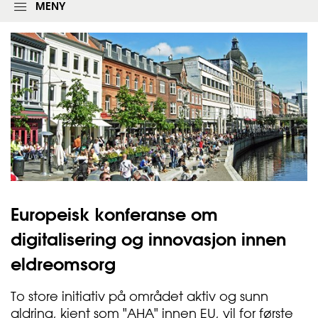
l
MENY
o
g
g
i
n
g
s
s
k
j
e
m
a
e
t
Europeisk konferanse om
digitalisering og innovasjon innen
eldreomsorg
To store initiativ på området aktiv og sunn
aldring, kjent som "AHA" innen EU, vil for første