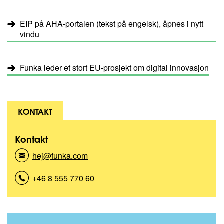
EIP på AHA-portalen (tekst på engelsk), åpnes i nytt
vindu
Funka leder et stort EU-prosjekt om digital innovasjon
KONTAKT
Kontakt
hej@funka.com
(
K
o
+46 8 555 770 60
(
n
K
t
o
a
n
k
t