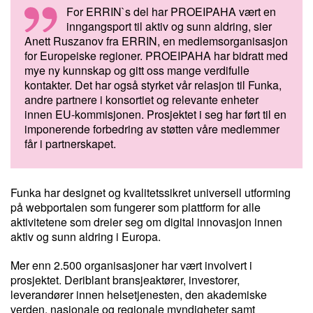
For ERRIN`s del har PROEIPAHA vært en
inngangsport til aktiv og sunn aldring, sier
Anett Ruszanov fra ERRIN, en medlemsorganisasjon
for Europeiske regioner. PROEIPAHA har bidratt med
mye ny kunnskap og gitt oss mange verdifulle
kontakter. Det har også styrket vår relasjon til Funka,
andre partnere i konsortiet og relevante enheter
innen EU-kommisjonen. Prosjektet i seg har ført til en
imponerende forbedring av støtten våre medlemmer
får i partnerskapet.
Funka har designet og kvalitetssikret universell utforming
på webportalen som fungerer som plattform for alle
aktivitetene som dreier seg om digital innovasjon innen
aktiv og sunn aldring i Europa.
Mer enn 2.500 organisasjoner har vært involvert i
prosjektet. Deriblant bransjeaktører, investorer,
leverandører innen helsetjenesten, den akademiske
verden, nasjonale og regionale myndigheter samt