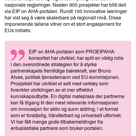
nasjonale regjeringer. Nesten 900 prosjekter har blitt delt
via EIP on AHA-portalen. Rundt 100 innovative løsninger
har vist seg å være skalerbare på regionalt nivå. Disse
imponerende tallene vitner om et stort engasjement for
EUs initiativ.
EIP on AHA-portalen som PROEIPAHA-
konsortiet har utviklet, har spilt en viktig rolle
i den overordnede strategien for å styrke
partnerskapets fremtidige bærekraft, sier Bruno
Alves, politisk tjenestemann ved EU-kommisjonen.
Prosjektet har utviklet et sett med verktøy som
forenkler utviklingen av et mer effektivt
kunnskapsutbytte. En digital møteplass der partnerne
kan få tilgang til den mest relevante informasjonen
om innovasjon for aktiv og sunn aldring, i et format
som er forståelig, håndterbart og universelt utformet.
Vi har fått mange gode tilbakemeldinger fra
entusiastiske partnere som bruker portalen.