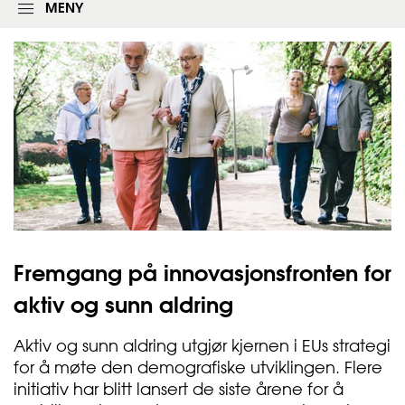
l
MENY
o
g
g
i
n
g
s
s
k
j
e
m
a
e
t
Fremgang på innovasjonsfronten for
aktiv og sunn
aldring
Aktiv og sunn aldring utgjør kjernen i EUs strategi
for å møte den demografiske utviklingen. Flere
initiativ har blitt lansert de siste årene for å