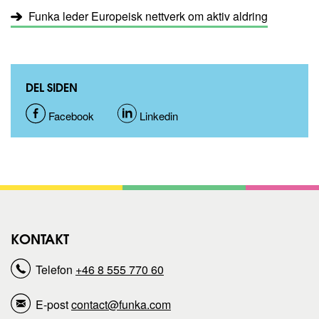
Funka leder Europeisk nettverk om aktiv aldring
DEL SIDEN
D
Facebook
D
Linkedin
e
e
l
l
d
d
KONTAKT
e
e
Telefon
+46 8 555 770 60
n
n
E-post
contact@funka.com