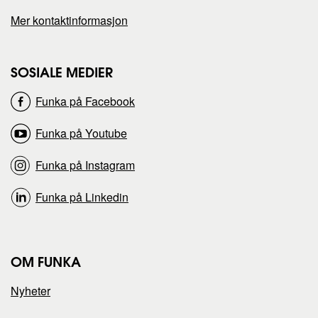
n
n
Mer kontaktinformasjon
e
e
s
s
SOSIALE MEDIER
Funka på Facebook
i
i
Funka på Youtube
d
d
Funka på Instagram
e
e
Funka på Linkedin
n
n
p
p
OM FUNKA
å
å
Nyheter