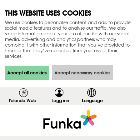
THIS WEBSITE USES COOKIES
We use cookies to personalise content and ads, to provide
social media features and to analyse our traffic. We also
share information about your use of our site with our social
media, advertising and analytics partners who may
combine it with other information that you’ve provided to
them or that they’ve collected from your use of their
services.
Accept all cookies
Accept necessary cookies
Talende Web
Logg inn
,
Language
v
i
s
i
n
n