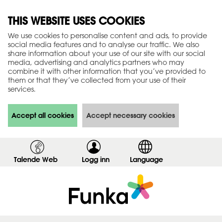
THIS WEBSITE USES COOKIES
We use cookies to personalise content and ads, to provide
social media features and to analyse our traffic. We also
share information about your use of our site with our social
media, advertising and analytics partners who may
combine it with other information that you’ve provided to
them or that they’ve collected from your use of their
services.
Accept all cookies
Accept necessary cookies
Talende Web
Logg inn
,
Language
v
i
s
i
n
n