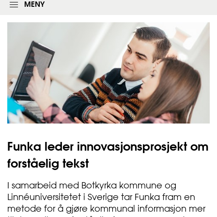
l
MENY
o
g
g
i
n
g
s
s
k
j
e
m
a
e
t
Funka leder innovasjonsprosjekt om
forståelig
tekst
I samarbeid med Botkyrka kommune og
Linnéuniversitetet i Sverige tar Funka fram en
metode for å gjøre kommunal informasjon mer