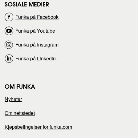
s
s
SOSIALE MEDIER
Funka på Facebook
i
i
Funka på Youtube
d
d
Funka på Instagram
e
e
Funka på Linkedin
n
n
p
p
OM FUNKA
å
å
Nyheter
Om nettstedet
Kjøpsbetingelser for funka.com