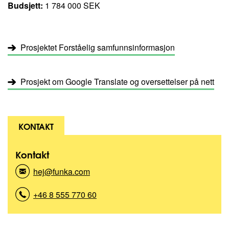
Budsjett:
1 784 000 SEK
Prosjektet Forståelig samfunnsinformasjon
Prosjekt om Google Translate og oversettelser på nett
KONTAKT
Kontakt
hej@funka.com
(
K
o
+46 8 555 770 60
(
n
K
t
o
a
n