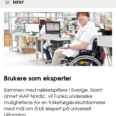
l
MENY
o
g
g
i
n
g
s
s
k
j
e
m
a
e
t
Brukere som
eksperter
Sammen med nøkkelspillere i Sverige, blant
annet IAAP Nordic, vil Funka undersøke
mulighetene for en folkehøgskoleutdannelse
med mål om å bli ekspert på universell
utforming.