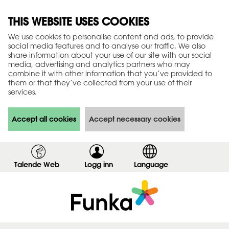
THIS WEBSITE USES COOKIES
We use cookies to personalise content and ads, to provide
social media features and to analyse our traffic. We also
share information about your use of our site with our social
media, advertising and analytics partners who may
combine it with other information that you’ve provided to
them or that they’ve collected from your use of their
services.
Accept all cookies
Accept necessary cookies
Talende Web
Logg inn
,
Language
v
i
s
i
n
n