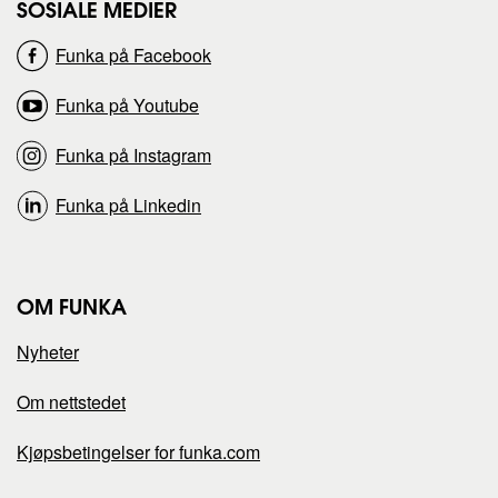
s
s
SOSIALE MEDIER
Funka på Facebook
i
i
Funka på Youtube
d
d
Funka på Instagram
e
e
Funka på Linkedin
n
n
p
p
OM FUNKA
å
å
Nyheter
Om nettstedet
Kjøpsbetingelser for funka.com