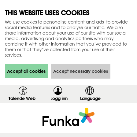
THIS WEBSITE USES COOKIES
We use cookies to personalise content and ads, to provide
social media features and to analyse our traffic. We also
share information about your use of our site with our social
media, advertising and analytics partners who may
combine it with other information that you’ve provided to
them or that they’ve collected from your use of their
services.
Accept all cookies
Accept necessary cookies
Talende Web
Logg inn
,
Language
v
i
s
i
n
n