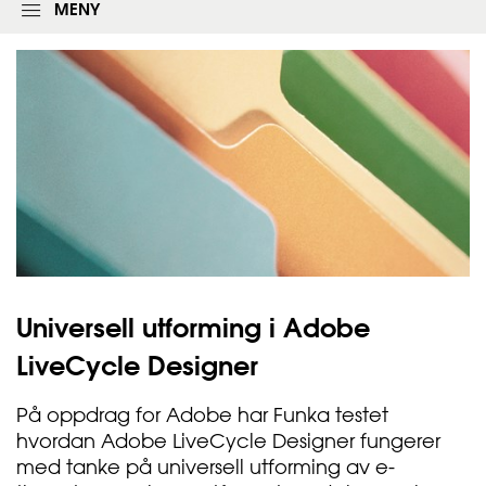
l
MENY
o
g
g
i
n
g
s
s
k
j
e
m
a
e
t
Universell utforming i Adobe
LiveCycle
Designer
På oppdrag for Adobe har Funka testet
hvordan Adobe LiveCycle Designer fungerer
med tanke på universell utforming av e-