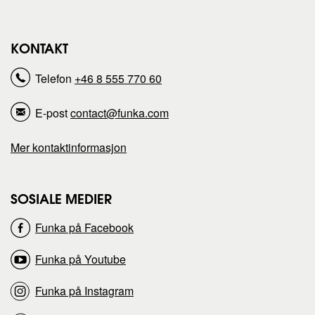
d
d
KONTAKT
e
e
Telefon
+46 8 555 770 60
n
n
E-post
contact@funka.com
n
n
Mer kontaktinformasjon
e
e
s
s
SOSIALE MEDIER
Funka på Facebook
i
i
Funka på Youtube
d
d
Funka på Instagram
e
e