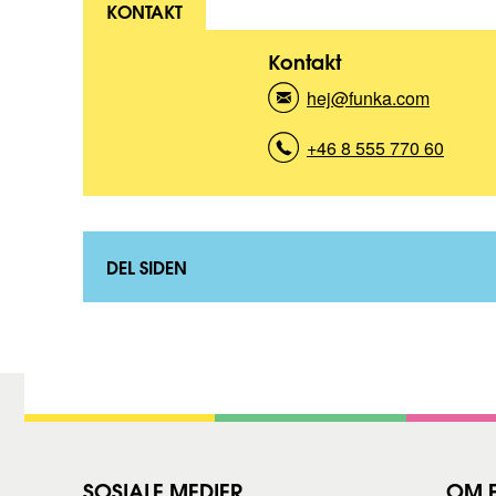
KONTAKT
Kontakt
hej@funka.com
(
K
o
+46 8 555 770 60
(
n
K
t
o
a
n
k
t
t
a
DEL SIDEN
)
k
t
)
SOSIALE MEDIER
OM 