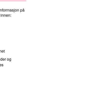
 informasjon på
 innen:
het
ider og
es