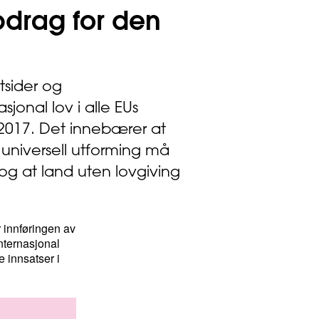
pdrag for den
tsider og
sjonal lov i alle EUs
2017. Det innebærer at
universell utforming må
og at land uten lovgiving
r innføringen av
nternasjonal
 innsatser i