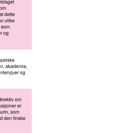
rslaget
 om
at dette
av ulike
n som
er og
opeiske
ien, akademia,
intervjuer og
irektiv om
kasjoner er
aurin, som
d den finske