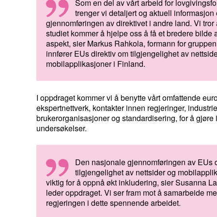
Som en del av vårt arbeid for lovgivingsfo
trenger vi detaljert og aktuell informasjon
gjennomføringen av direktivet i andre land. Vi tror 
studiet kommer å hjelpe oss å få et bredere bilde 
aspekt, sier Markus Rahkola, formann for gruppe
innfører EUs direktiv om tilgjengelighet av nettsid
mobilapplikasjoner i Finland.
I oppdraget kommer vi å benytte vårt omfattende eur
ekspertnettverk, kontakter innen regjeringer, industr
brukerorganisasjoner og standardisering, for å gjøre 
undersøkelser.
Den nasjonale gjennomføringen av EUs d
tilgjengelighet av nettsider og mobilappli
viktig for å oppnå økt inkludering, sier Susanna L
leder oppdraget. Vi ser fram mot å samarbeide me
regjeringen i dette spennende arbeidet.