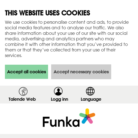
THIS WEBSITE USES COOKIES
We use cookies to personalise content and ads, to provide
social media features and to analyse our traffic. We also
share information about your use of our site with our social
media, advertising and analytics partners who may
combine it with other information that you’ve provided to
them or that they’ve collected from your use of their
services.
Accept all cookies
Accept necessary cookies
Talende Web
Logg inn
,
Language
v
i
s
i
n
n