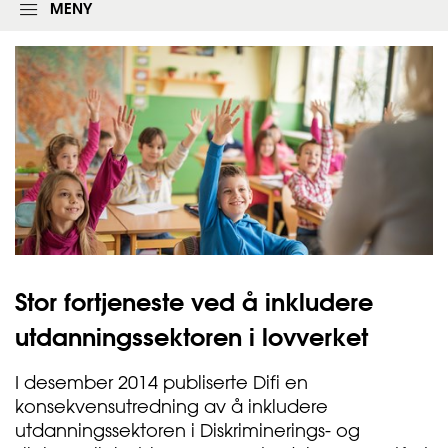
l
MENY
o
g
g
i
n
g
s
s
k
j
e
m
a
e
t
Stor fortjeneste ved å inkludere
utdanningssektoren i
lovverket
I desember 2014 publiserte Difi en
konsekvensutredning av å inkludere
utdanningssektoren i Diskriminerings- og