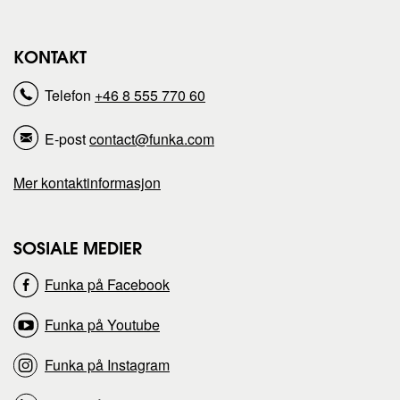
d
d
KONTAKT
e
e
Telefon
+46 8 555 770 60
n
n
E-post
contact@funka.com
n
n
Mer kontaktinformasjon
e
e
s
s
SOSIALE MEDIER
Funka på Facebook
i
i
Funka på Youtube
d
d
Funka på Instagram
e
e