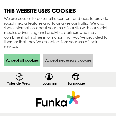
THIS WEBSITE USES COOKIES
We use cookies to personalise content and ads, to provide
social media features and to analyse our traffic. We also
share information about your use of our site with our social
media, advertising and analytics partners who may
combine it with other information that you’ve provided to
them or that they’ve collected from your use of their
services.
Accept all cookies
Accept necessary cookies
Talende Web
Logg inn
,
Language
v
i
s
i
n
n