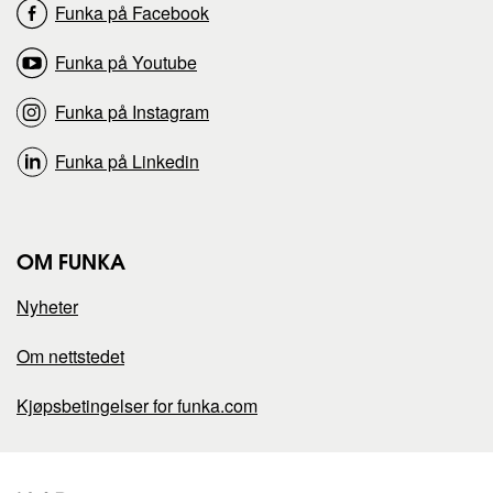
i
i
Funka på Facebook
d
d
Funka på Youtube
e
e
Funka på Instagram
n
n
Funka på Linkedin
p
p
OM FUNKA
å
å
Nyheter
Om nettstedet
Kjøpsbetingelser for funka.com