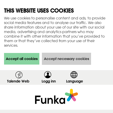
THIS WEBSITE USES COOKIES
We use cookies to personalise content and ads, to provide
social media features and to analyse our traffic. We also
share information about your use of our site with our social
media, advertising and analytics partners who may
combine it with other information that you’ve provided to
them or that they’ve collected from your use of their
services.
Accept all cookies
Accept necessary cookies
Talende Web
Logg inn
,
Language
v
i
s
i
n
n