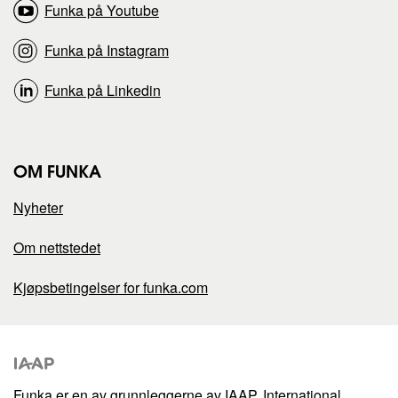
d
d
Funka på Youtube
e
e
Funka på Instagram
n
n
Funka på Linkedin
p
p
OM FUNKA
å
å
Nyheter
Om nettstedet
Kjøpsbetingelser for funka.com
Funka er en av grunnleggerne av IAAP, International