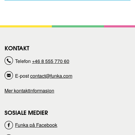
h
e
e
i
l
l
l
d
N
d
d
i
l
KONTAKT
e
e
s
e
Telefon
+46 8 555 770 60
n
n
n
)
E-post
contact@funka.com
n
n
Mer kontaktinformasjon
e
e
s
s
SOSIALE MEDIER
i
i
Funka på Facebook