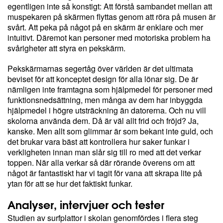
egentligen inte så konstigt: Att förstå sambandet mellan att
muspekaren på skärmen flyttas genom att röra på musen är
svårt. Att peka på något på en skärm är enklare och mer
intuitivt. Däremot kan personer med motoriska problem ha
svårigheter att styra en pekskärm.
Pekskärmarnas segertåg över världen är det ultimata
beviset för att konceptet design för alla lönar sig. De är
nämligen inte framtagna som hjälpmedel för personer med
funktionsnedsättning, men många av dem har inbyggda
hjälpmedel i högre utsträckning än datorerna. Och nu vill
skolorna använda dem. Då är väl allt frid och fröjd? Ja,
kanske. Men allt som glimmar är som bekant inte guld, och
det brukar vara bäst att kontrollera hur saker funkar i
verkligheten innan man slår sig till ro med att det verkar
toppen. När alla verkar så där rörande överens om att
något är fantastiskt har vi tagit för vana att skrapa lite på
ytan för att se hur det faktiskt funkar.
Analyser, intervjuer och tester
Studien av surfplattor i skolan genomfördes i flera steg