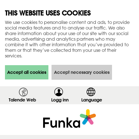
THIS WEBSITE USES COOKIES
We use cookies to personalise content and ads, to provide
social media features and to analyse our traffic. We also
share information about your use of our site with our social
media, advertising and analytics partners who may
combine it with other information that you’ve provided to
them or that they’ve collected from your use of their
services.
Accept all cookies
Accept necessary cookies
Talende Web
Logg inn
,
Language
v
i
s
i
n
n