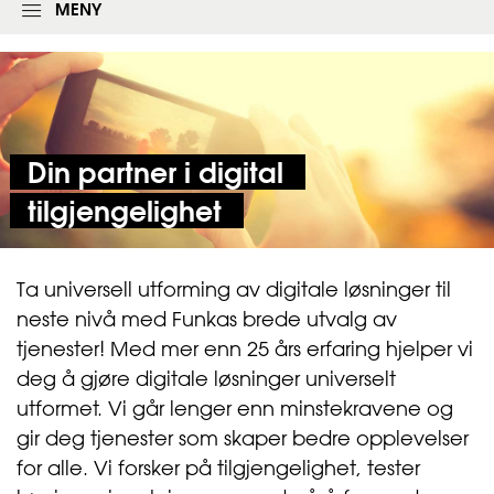
l
MENY
o
g
g
i
n
g
s
s
Din partner i digital
k
j
tilgjengelighet
e
m
a
e
Ta universell utforming av digitale løsninger til
t
neste nivå med Funkas brede utvalg av
tjenester! Med mer enn 25 års erfaring hjelper vi
deg å gjøre digitale løsninger universelt
utformet. Vi går lenger enn minstekravene og
gir deg tjenester som skaper bedre opplevelser
for alle. Vi forsker på tilgjengelighet, tester