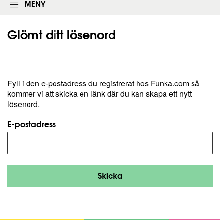
l
k
MENY
o
f
g
ä
g
l
Glömt ditt
lösenord
n
t
i
e
n
t
g
s
f
Fyll i den e-postadress du registrerat hos Funka.com så
o
kommer vi att skicka en länk där du kan skapa ett nytt
r
lösenord.
m
u
E-postadress
l
ä
r
e
t