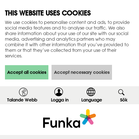
THIS WEBSITE USES COOKIES
We use cookies to personalise content and ads, to provide
social media features and to analyse our traffic. We also
share information about your use of our site with our social
media, advertising and analytics partners who may
combine it with other information that you’ve provided to
them or that they’ve collected from your use of their
services.
Accept all cookies
Accept necessary cookies
Talande Webb
Logga in
,
Language
Sök
,
v
v
i
i
s
s
a
a
i
s
n
ö