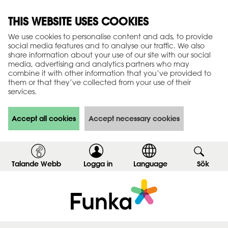
THIS WEBSITE USES COOKIES
We use cookies to personalise content and ads, to provide
social media features and to analyse our traffic. We also
share information about your use of our site with our social
media, advertising and analytics partners who may
combine it with other information that you’ve provided to
them or that they’ve collected from your use of their
services.
Accept all cookies
Accept necessary cookies
Talande Webb
Logga in
,
Language
Sök
,
v
v
i
i
s
s
a
a
i
s
n
ö