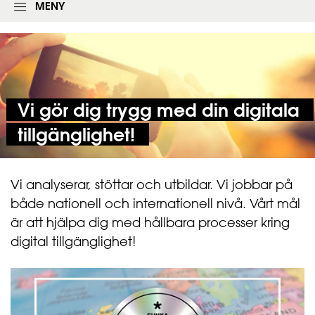
l
k
MENY
o
f
g
ä
g
l
n
t
i
e
n
t
g
s
Vi gör dig trygg med din digitala
f
o
tillgänglighet!
r
m
u
l
Vi analyserar, stöttar och utbildar. Vi jobbar på
ä
både nationell och internationell nivå. Vårt mål
r
e
är att hjälpa dig med hållbara processer kring
t
digital tillgänglighet!