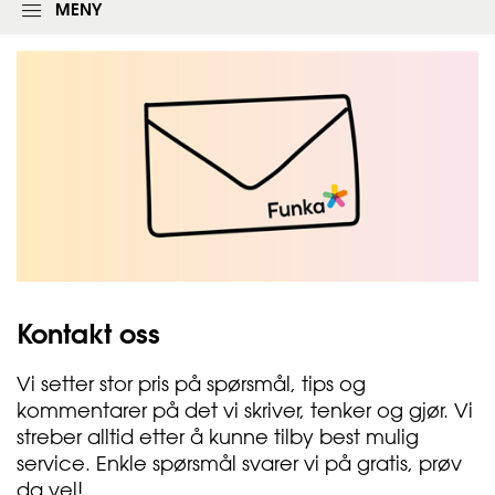
l
MENY
o
g
g
i
n
g
s
s
k
j
e
m
a
e
t
Kontakt
oss
Vi setter stor pris på spørsmål, tips og
kommentarer på det vi skriver, tenker og gjør. Vi
streber alltid etter å kunne tilby best mulig
service. Enkle spørsmål svarer vi på gratis, prøv
da vel!