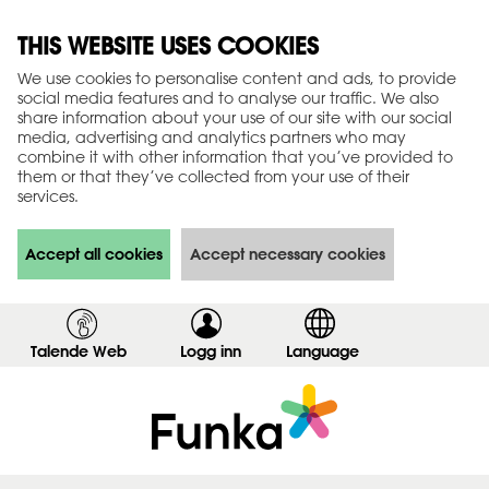
THIS WEBSITE USES COOKIES
We use cookies to personalise content and ads, to provide
social media features and to analyse our traffic. We also
share information about your use of our site with our social
media, advertising and analytics partners who may
combine it with other information that you’ve provided to
them or that they’ve collected from your use of their
services.
Accept all cookies
Accept necessary cookies
Talende Web
Logg inn
,
Language
v
i
s
i
n
n