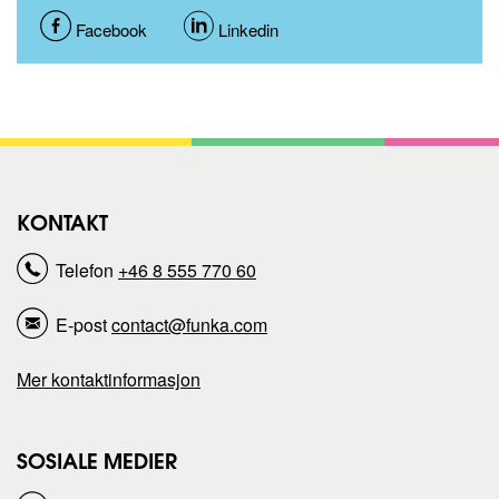
D
Facebook
D
Linkedin
e
e
l
l
d
d
KONTAKT
e
e
Telefon
+46 8 555 770 60
n
n
E-post
contact@funka.com
n
n
Mer kontaktinformasjon
e
e
s
s
SOSIALE MEDIER