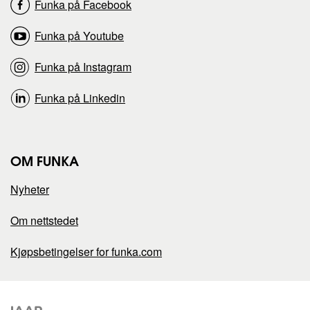
Funka på Facebook
i
i
Funka på Youtube
d
d
Funka på Instagram
e
e
Funka på Linkedin
n
n
p
p
OM FUNKA
å
å
Nyheter
Om nettstedet
Kjøpsbetingelser for funka.com