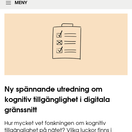
l
k
MENY
o
f
g
ä
g
l
n
t
i
e
n
t
g
s
f
o
r
m
u
l
ä
r
Ny spännande utredning om
e
t
kognitiv tillgänglighet i digitala
gränssnitt
Hur mycket vet forskningen om kognitiv
tillgänglighet på nätet? Vilka luckor finns i