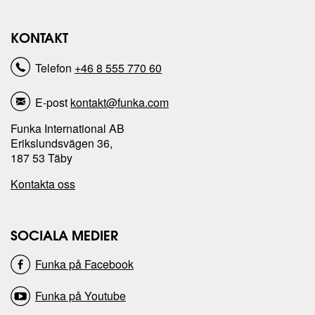
a
a
KONTAKT
s
s
Telefon
+46 8 555 770 60
i
i
E-post
kontakt@funka.com
d
d
Funka International AB
Erikslundsvägen 36,
a
a
187 53 Täby
Kontakta oss
p
p
å
å
SOCIALA MEDIER
Funka på Facebook
Funka på Youtube