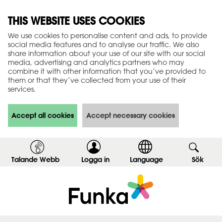
THIS WEBSITE USES COOKIES
We use cookies to personalise content and ads, to provide
social media features and to analyse our traffic. We also
share information about your use of our site with our social
media, advertising and analytics partners who may
combine it with other information that you’ve provided to
them or that they’ve collected from your use of their
services.
Accept all cookies
Accept necessary cookies
Talande Webb
Logga in
,
Language
Sök
,
v
v
i
i
s
s
a
a
i
s
n
ö