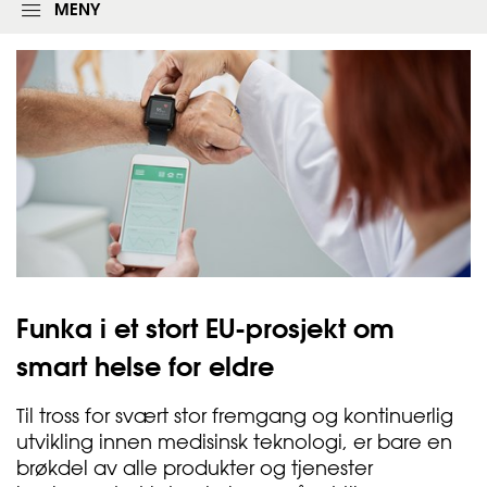
l
MENY
o
g
g
i
n
g
s
s
k
j
e
m
a
e
t
Funka i et stort EU-prosjekt om
smart helse for
eldre
Til tross for svært stor fremgang og kontinuerlig
utvikling innen medisinsk teknologi, er bare en
brøkdel av alle produkter og tjenester