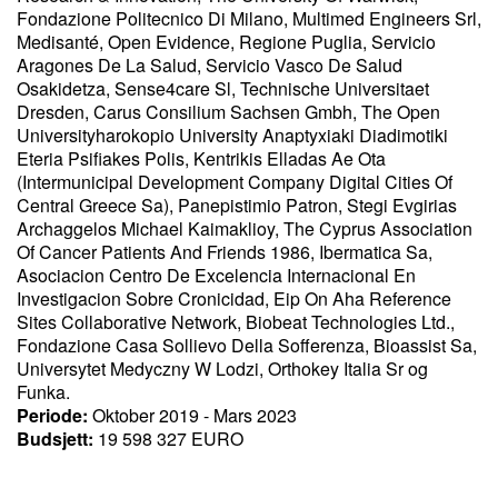
Fondazione Politecnico Di Milano, Multimed Engineers Srl,
Medisanté, Open Evidence, Regione Puglia, Servicio
Aragones De La Salud, Servicio Vasco De Salud
Osakidetza, Sense4care Sl, Technische Universitaet
Dresden, Carus Consilium Sachsen Gmbh, The Open
Universityharokopio University Anaptyxiaki Diadimotiki
Eteria Psifiakes Polis, Kentrikis Elladas Ae Ota
(Intermunicipal Development Company Digital Cities Of
Central Greece Sa), Panepistimio Patron, Stegi Evgirias
Archaggelos Michael Kaimaklioy, The Cyprus Association
Of Cancer Patients And Friends 1986, Ibermatica Sa,
Asociacion Centro De Excelencia Internacional En
Investigacion Sobre Cronicidad, Eip On Aha Reference
Sites Collaborative Network, Biobeat Technologies Ltd.,
Fondazione Casa Sollievo Della Sofferenza, Bioassist Sa,
Universytet Medyczny W Lodzi, Orthokey Italia Sr og
Funka.
Periode:
Oktober 2019 - Mars 2023
Budsjett:
19 598 327 EURO