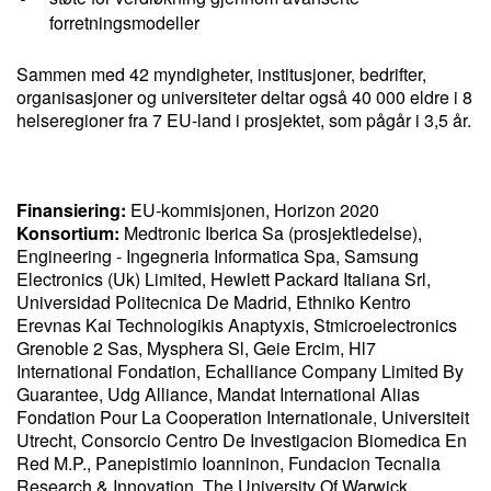
forretningsmodeller
Sammen med 42 myndigheter, institusjoner, bedrifter,
organisasjoner og universiteter deltar også 40 000 eldre i 8
helseregioner fra 7 EU-land i prosjektet, som pågår i 3,5 år.
Finansiering:
EU-kommisjonen, Horizon 2020
Konsortium:
Medtronic Iberica Sa (prosjektledelse),
Engineering - Ingegneria Informatica Spa, Samsung
Electronics (Uk) Limited, Hewlett Packard Italiana Srl,
Universidad Politecnica De Madrid, Ethniko Kentro
Erevnas Kai Technologikis Anaptyxis, Stmicroelectronics
Grenoble 2 Sas, Mysphera Sl, Geie Ercim, Hl7
International Fondation, Echalliance Company Limited By
Guarantee, Udg Alliance, Mandat International Alias
Fondation Pour La Cooperation Internationale, Universiteit
Utrecht, Consorcio Centro De Investigacion Biomedica En
Red M.P., Panepistimio Ioanninon, Fundacion Tecnalia
Research & Innovation, The University Of Warwick,