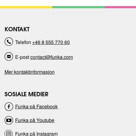
l
l
d
d
KONTAKT
e
e
Telefon
+46 8 555 770 60
n
n
E-post
contact@funka.com
n
n
Mer kontaktinformasjon
e
e
s
s
SOSIALE MEDIER
Funka på Facebook
i
i
Funka på Youtube
d
d
Funka på Instagram