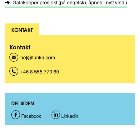
Gatekeeper prosjekt (på engelsk), åpnes i nytt vindu
KONTAKT
Kontakt
hej@funka.com
(
K
o
+46 8 555 770 60
(
n
K
t
o
a
n
k
t
t
DEL SIDEN
a
)
k
D
Facebook
D
Linkedin
t
)
e
e