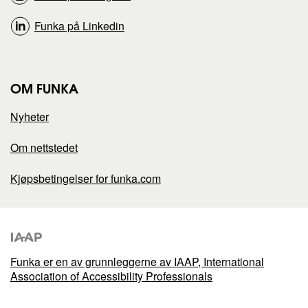
e
e
Funka på Linkedin
n
n
p
p
OM FUNKA
å
å
Nyheter
Om nettstedet
Kjøpsbetingelser for funka.com
Funka er en av grunnleggerne av IAAP, International
Association of Accessibility Professionals