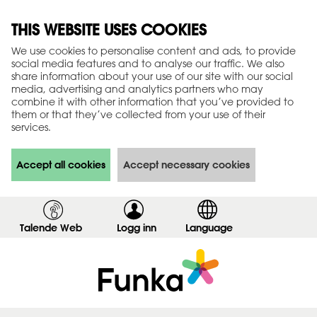
THIS WEBSITE USES COOKIES
We use cookies to personalise content and ads, to provide
social media features and to analyse our traffic. We also
share information about your use of our site with our social
media, advertising and analytics partners who may
combine it with other information that you’ve provided to
them or that they’ve collected from your use of their
services.
Accept all cookies
Accept necessary cookies
Talende Web
Logg inn
,
Language
v
i
s
i
n
n