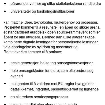
pårørende, venner og ulike støttefunksjoner rundt eldre
universiteter og forskningsinstitusjoner
kan matche idéer, teknologier, brukerbehov og prosesser.
Prosjektet kommer til å resultere i en åpen og sikker arena,
et standardisert europeisk open source-rammeverk som er
åpent for alle utviklere. Dermed kan ulike aktører skape
kombinerte digitale løsninger for personaliserte løsninger,
tidig oppdagelse av sykdom og medisinering.
Rammeverket kommer til å omfatte:
neste generasjon helse- og omsorgsinnovasjoner
hele omsorgskjeden for eldre, som ofte endrer seg
over tid
muligheten til å validere mot EU-regler hva gjelder
datasikkerhet, integritet, pasientsikkerhet og lignende
en akkreditert sertifiseringsprosess
støte for verdiøkning gjennom avanserte