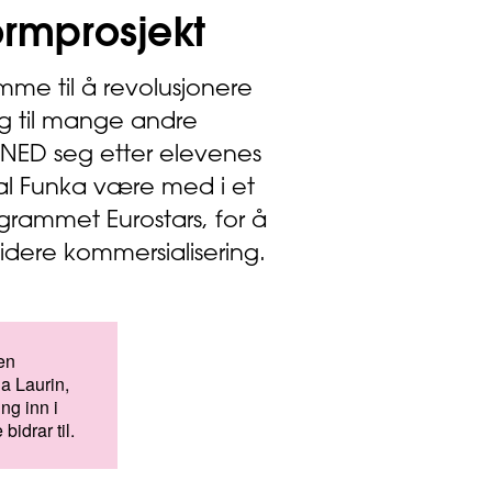
ormprosjekt
e til å revolusjonere
ng til mange andre
ANED seg etter elevenes
al Funka være med i et
ogrammet Eurostars, for å
videre kommersialisering.
en
a Laurin,
ng inn i
bidrar til.