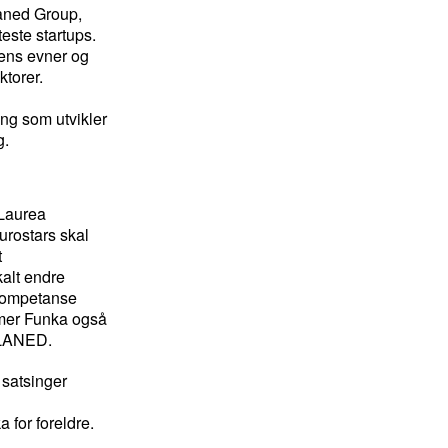
aned Group,
este startups.
vens evner og
ktorer.
ing som utvikler
g.
 Laurea
urostars skal
t
kalt endre
sskompetanse
mmer Funka også
r CLANED.
satsinger
 for foreldre.