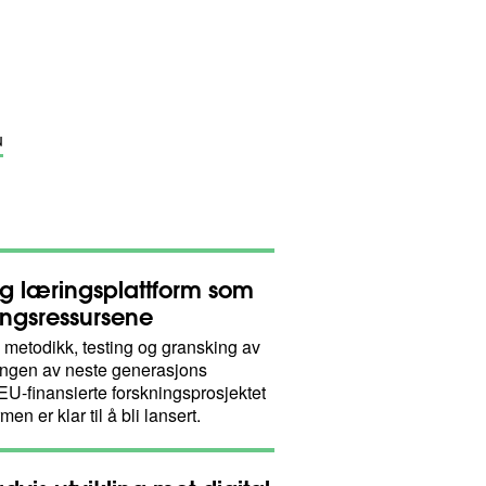
u
lig læringsplattform som
ringsressursene
 metodikk, testing og gransking av
klingen av neste generasjons
EU-finansierte forskningsprosjektet
men er klar til å bli lansert.