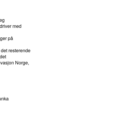
seg
driver med
gger på
 det resterende
det
vasjon Norge,
unka