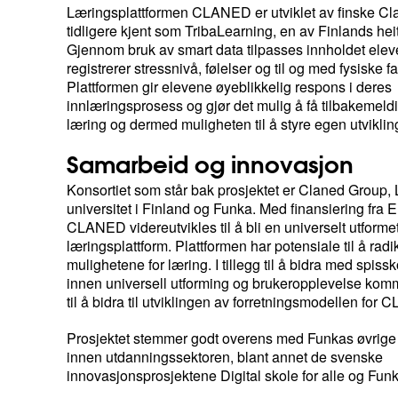
Læringsplattformen CLANED er utviklet av finske Cl
tidligere kjent som TribaLearning, en av Finlands heit
Gjennom bruk av smart data tilpasses innholdet ele
registrerer stressnivå, følelser og til og med fysiske fa
Plattformen gir elevene øyeblikkelig respons i deres
innlæringsprosess og gjør det mulig å få tilbakemeld
læring og dermed muligheten til å styre egen utviklin
Samarbeid og innovasjon
Konsortiet som står bak prosjektet er Claned Group,
universitet i Finland og Funka. Med finansiering fra E
CLANED videreutvikles til å bli en universelt utforme
læringsplattform. Plattformen har potensiale til å radi
mulighetene for læring. I tillegg til å bidra med spi
innen universell utforming og brukeropplevelse ko
til å bidra til utviklingen av forretningsmodellen fo
Prosjektet stemmer godt overens med Funkas øvrige 
innen utdanningssektoren, blant annet de svenske
innovasjonsprosjektene Digital skole for alle og Funka