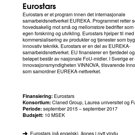
Eurostars
Eurostars er et program innen det internasjonale
samarbeidsnettverket EUREKA. Programmet retter 
hovedsakelig mot små og mellomstore bedrifter som 
egen forskning og utvikling. Eurostars hjelper til med
kommersialisering av produkter og tjenester som by
innovativ teknikk. Eurostars er en del av EUREKA-
samarbeidsnettverket. EU finansierer en fjerdedel og
beløpet består av nasjonale FoU-midler. I Sverige er 
innovasjonsmyndigheten VINNOVA, tilsvarende Inno
som samordner EUREKA-nettverket.
Finansiering:
Eurostars
Konsortium:
Claned Group, Laurea universitet og F
Periode:
september 2015 – september 2017
Budsjett:
10 MSEK
Eurostars (på engelsk), åpnes i nytt vindu