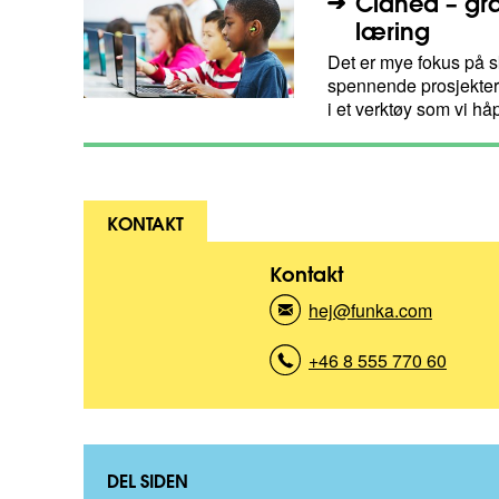
Claned – grad
læring
Det er mye fokus på s
spennende prosjekter v
i et verktøy som vi hå
KONTAKT
Kontakt
hej@funka.com
(
K
o
+46 8 555 770 60
(
n
K
t
o
a
n
k
t
t
a
DEL SIDEN
)