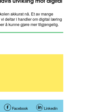
vis utvikling mot digital
kolen akkurat nå. Et av mange
i deltar i handler om digital læring
per å kunne gjøre mer tilgjengelig.
D
Facebook
D
Linkedin