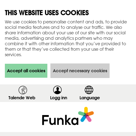
THIS WEBSITE USES COOKIES
We use cookies to personalise content and ads, to provide
social media features and to analyse our traffic. We also
share information about your use of our site with our social
media, advertising and analytics partners who may
combine it with other information that you’ve provided to
them or that they’ve collected from your use of their
services.
Accept all cookies
Accept necessary cookies
Talende Web
Logg inn
,
Language
v
i
s
i
n
n