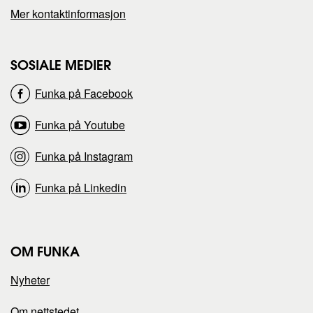
Mer kontaktinformasjon
e
e
s
s
SOSIALE MEDIER
Funka på Facebook
i
i
Funka på Youtube
d
d
Funka på Instagram
e
e
Funka på Linkedin
n
n
p
p
OM FUNKA
å
å
Nyheter
Om nettstedet