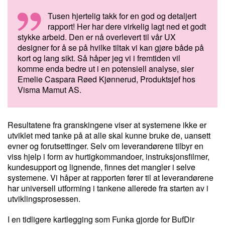
Tusen hjertelig takk for en god og detaljert
rapport! Her har dere virkelig lagt ned et godt
stykke arbeid. Den er nå overlevert til vår UX
designer for å se på hvilke tiltak vi kan gjøre både på
kort og lang sikt. Så håper jeg vi i fremtiden vil
komme enda bedre ut i en potensiell analyse, sier
Emelie Caspara Røed Kjønnerud, Produktsjef hos
Visma Mamut AS.
Resultatene fra granskingene viser at systemene ikke er
utviklet med tanke på at alle skal kunne bruke de, uansett
evner og forutsettinger. Selv om leverandørene tilbyr en
viss hjelp i form av hurtigkommandoer, instruksjonsfilmer,
kundesupport og lignende, finnes det mangler i selve
systemene. Vi håper at rapporten fører til at leverandørene
har universell utforming i tankene allerede fra starten av i
utviklingsprosessen.
I en tidligere kartlegging som Funka gjorde for BufDir