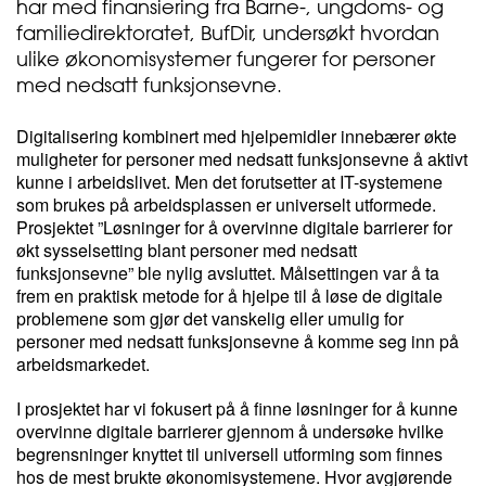
har med finansiering fra Barne-, ungdoms- og
familiedirektoratet, BufDir, undersøkt hvordan
ulike økonomisystemer fungerer for personer
med nedsatt funksjonsevne.
Digitalisering kombinert med hjelpemidler innebærer økte
muligheter for personer med nedsatt funksjonsevne å aktivt
kunne i arbeidslivet. Men det forutsetter at IT-systemene
som brukes på arbeidsplassen er universelt utformede.
Prosjektet ”Løsninger for å overvinne digitale barrierer for
økt sysselsetting blant personer med nedsatt
funksjonsevne” ble nylig avsluttet. Målsettingen var å ta
frem en praktisk metode for å hjelpe til å løse de digitale
problemene som gjør det vanskelig eller umulig for
personer med nedsatt funksjonsevne å komme seg inn på
arbeidsmarkedet.
I prosjektet har vi fokusert på å finne løsninger for å kunne
overvinne digitale barrierer gjennom å undersøke hvilke
begrensninger knyttet til universell utforming som finnes
hos de mest brukte økonomisystemene. Hvor avgjørende