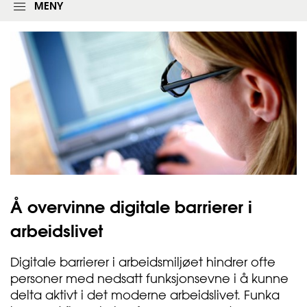
l
MENY
o
g
g
i
n
g
s
s
k
j
e
m
a
e
t
Å overvinne digitale barrierer i
arbeidslivet
Digitale barrierer i arbeidsmiljøet hindrer ofte
personer med nedsatt funksjonsevne i å kunne
delta aktivt i det moderne arbeidslivet. Funka