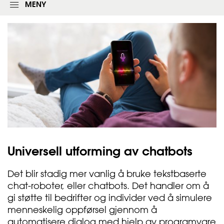
l
MENY
o
g
g
i
n
g
s
s
k
j
e
m
a
e
t
Universell utforming av
chatbots
Det blir stadig mer vanlig å bruke tekstbaserte
chat-roboter, eller chatbots. Det handler om å
gi støtte til bedrifter og individer ved å simulere
menneskelig oppførsel gjennom å
automatisere dialog med hjelp av programvare