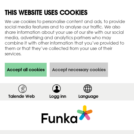
THIS WEBSITE USES COOKIES
We use cookies to personalise content and ads, to provide
social media features and to analyse our traffic. We also
share information about your use of our site with our social
media, advertising and analytics partners who may
combine it with other information that you’ve provided to
them or that they’ve collected from your use of their
services.
Accept all cookies
Accept necessary cookies
Talende Web
Logg inn
,
Language
v
i
s
i
n
n