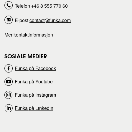
Telefon
+46 8 555 770 60
n
n
E-post
contact@funka.com
n
n
Mer kontaktinformasjon
e
e
s
s
SOSIALE MEDIER
Funka på Facebook
i
i
Funka på Youtube
d
d
Funka på Instagram
e
e
Funka på Linkedin
n
n
p
p