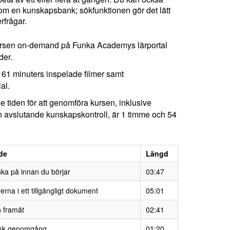
m en kunskapsbank; sökfunktionen gör det lätt
erfrågar.
 kursen on-demand på Funka Academys lärportal
der.
lt 61 minuters inspelade filmer samt
al.
 tiden för att genomföra kursen, inklusive
n avslutande kunskapskontroll, är 1 timme och 54
de
Längd
nka på innan du börjar
03:47
rna i ett tillgängligt dokument
05:01
 framåt
02:41
isk genomgång
01:20