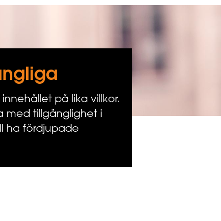
gängliga
nnehållet på lika villkor.
 med tillgänglighet i
ll ha fördjupade