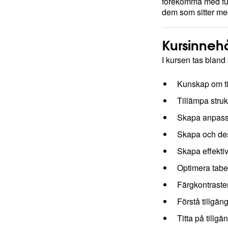
förekomma med fun
dem som sitter med
Kursinnehå
I kursen tas blan
Kunskap om til
Tillämpa struk
Skapa anpassad
Skapa och des
Skapa effektiva
Optimera tabe
Färgkontraster
Förstå tillgän
Titta på tillgä