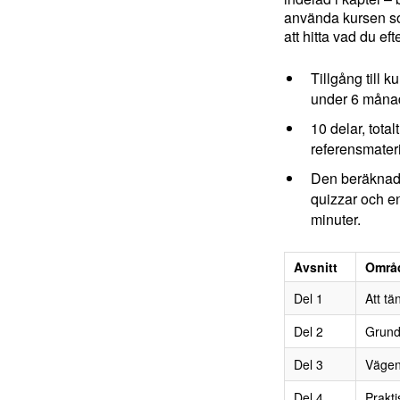
använda kursen so
att hitta vad du eft
Tillgång till
under 6 måna
10 delar, tota
referensmateri
Den beräknade
quizzar och e
minuter.
Avsnitt
Områ
Del 1
Att tä
Del 2
Grunde
Del 3
Vägen
Del 4
Prakt