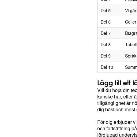
Del 5
Vi gå
Del 6
Celler
Del 7
Diagra
Del 8
Tabell
Del 9
Språk
Del 10
Summ
Lägg till ett 
Vill du höja din t
kanske har, eller ä
tillgänglighet är n
dig bäst och mest 
För dig erbjuder v
och fortsättning p
fördjupad undervi