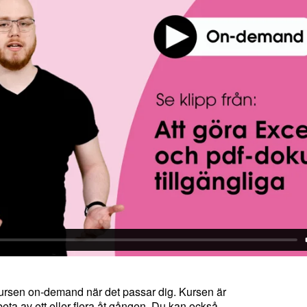
kursen on-demand när det passar dig. Kursen är
beta av ett eller flera åt gången. Du kan också