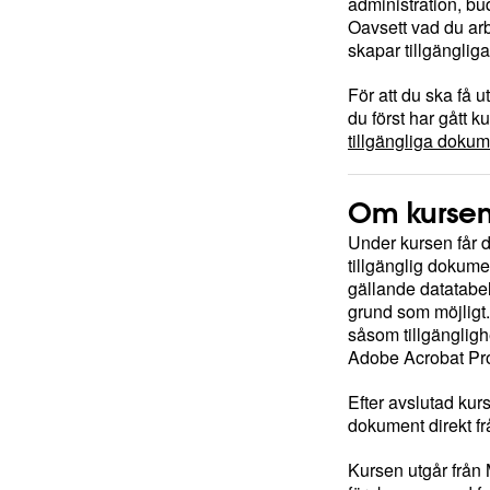
administration, bud
Oavsett vad du ar
skapar tillgänglig
För att du ska få 
du först har gått 
tillgängliga
dokum
Om kurse
Under kursen får d
tillgänglig dokume
gällande datatabell
grund som möjligt
såsom tillgänglighe
Adobe Acrobat Pr
Efter avslutad kur
dokument direkt fr
Kursen utgår från 