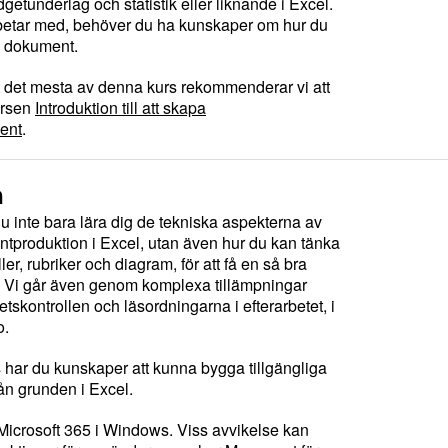
getunderlag och statistik eller liknande i Excel.
betar med, behöver du ha kunskaper om hur du
a dokument.
ut det mesta av denna kurs rekommenderar vi att
kursen
Introduktion till att skapa
ent
.
n
u inte bara lära dig de tekniska aspekterna av
ntproduktion i Excel, utan även hur du kan tänka
er, rubriker och diagram, för att få en så bra
. Vi går även genom komplexa tillämpningar
tskontrollen och läsordningarna i efterarbetet, i
o.
s har du kunskaper att kunna bygga tillgängliga
ån grunden i Excel.
Microsoft 365 i Windows. Viss avvikelse kan