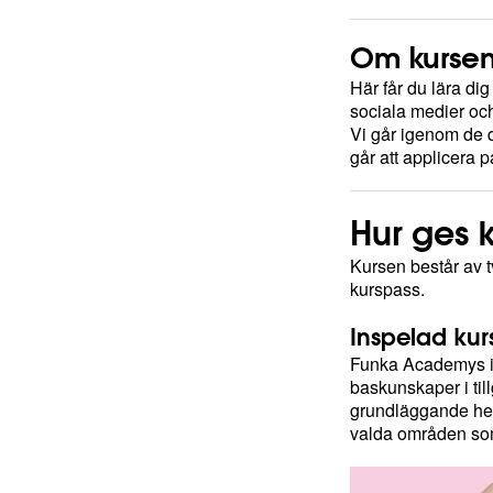
Om kurse
Här får du lära dig 
sociala medier och 
Vi går igenom de 
går att applicera 
Hur ges 
Kursen består av tv
kurspass.
Inspelad ku
Funka Academys in
baskunskaper i till
grundläggande hel
valda områden som