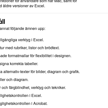
ktioner för användare som har Mac, samt för
 äldre versioner av Excel.
ll
d annat följande ämnen upp:
lgängliga verktyg i Excel.
tur med rubriker, listor och brödtext.
e formatmallar för flexibilitet i designen.
igna korrekta tabeller.
 alternativ-texter för bilder, diagram och grafik.
ller och diagram.
 och färgblindhet, verktyg och tekniker.
glighetskontrollen i Excel.
nglighetskontrollen i Acrobat.