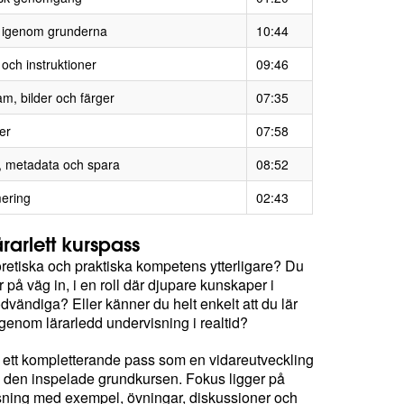
r igenom grunderna
10:44
 och instruktioner
09:46
m, bilder och färger
07:35
er
07:58
, metadata och spara
08:52
ering
02:43
lärarlett kurspass
eoretiska och praktiska kompetens ytterligare? Du
r på väg in, i en roll där djupare kunskaper i
ödvändiga? Eller känner du helt enkelt att du lär
genom lärarledd undervisning i realtid?
i ett kompletterande pass som en vidareutveckling
å den inspelade grundkursen. Fokus ligger på
sning med exempel, övningar, diskussioner och